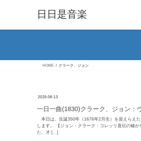
コ
ナ
ン
ビ
日日是音楽
テ
ゲ
ン
ー
ツ
シ
へ
ョ
ス
ン
キ
に
ッ
移
HOME
クラーク、ジョン
プ
動
2026-06-13
一日一曲(1830)クラーク、ジョン
本日は、生誕350年（1676年2月生）を迎えら
します。 【ジョン・クラーク：コレッリ直伝の確
た、才 […]