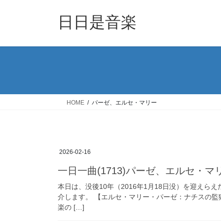
コ
ナ
ン
ビ
日日是音楽
テ
ゲ
ン
ー
ツ
シ
へ
ョ
ス
ン
キ
に
ッ
移
HOME
パーゼ、エルセ・マリー
プ
動
2026-02-16
一日一曲(1713)パーゼ、エルセ・マ
本日は、没後10年（2016年1月18日没）を迎え
介します。 【エルセ・マリー・パーゼ：ナチスの
楽の […]