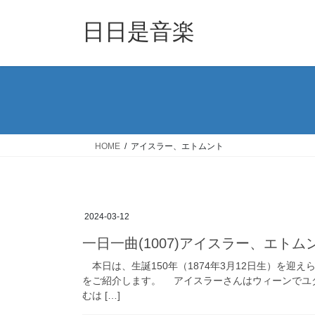
コ
ナ
ン
ビ
日日是音楽
テ
ゲ
ン
ー
ツ
シ
へ
ョ
ス
ン
キ
に
ッ
移
HOME
アイスラー、エトムント
プ
動
2024-03-12
一日一曲(1007)アイスラー、エト
本日は、生誕150年（1874年3月12日生）を迎
をご紹介します。 アイスラーさんはウィーンでユ
むは […]