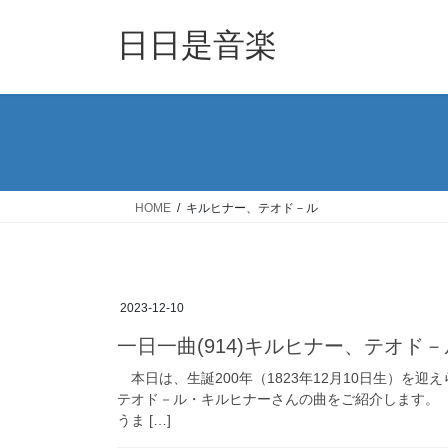
コ
ナ
ン
ビ
日日是音楽
テ
ゲ
ン
ー
ツ
シ
へ
ョ
ス
ン
キ
に
ッ
移
HOME
キルヒナー、テオド－ル
プ
動
2023-12-10
一日一曲(914)キルヒナー、テオド
本日は、生誕200年（1823年12月10日生）を
テオド－ル・キルヒナーさんの曲をご紹介します。
うま […]