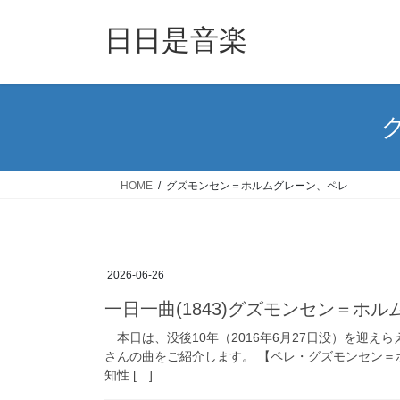
コ
ナ
ン
ビ
日日是音楽
テ
ゲ
ン
ー
ツ
シ
へ
ョ
ス
ン
キ
に
ッ
移
HOME
グズモンセン＝ホルムグレーン、ペレ
プ
動
2026-06-26
一日一曲(1843)グズモンセン＝ホ
本日は、没後10年（2016年6月27日没）を迎
さんの曲をご紹介します。 【ペレ・グズモンセン
知性 […]