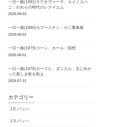
一日一曲(1881)ラウタヴァーラ、エイノユハ
ニ：われらの時代のレクイエム
2026-08-03
一日一曲(1880)カプースチン：小二重奏曲
2026-08-02
一日一曲(1879)コーン、カール：回想
2026-08-01
一日一曲(1878)ゼーリヒ、ダニエル：主に向か
って新しき歌を歌え
2026-07-31
カテゴリー
J.E.バッハ
J.S.バッハ