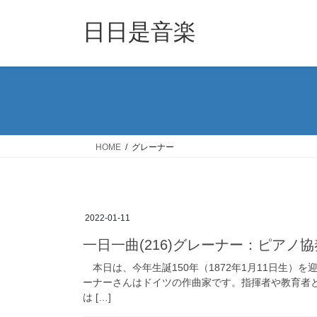
コ
ナ
ン
ビ
日日是音楽
テ
ゲ
ン
ー
ツ
シ
へ
ョ
ス
ン
キ
に
ッ
移
HOME
グレーナー
プ
動
2022-01-11
一日一曲(216)グレーナー：ピアノ
本日は、今年生誕150年（1872年1月11日生）
ーナーさんはドイツの作曲家です。指揮者や教育者
は […]