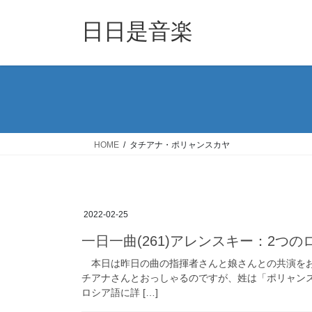
コ
ナ
ン
ビ
日日是音楽
テ
ゲ
ン
ー
ツ
シ
へ
ョ
ス
ン
キ
に
ッ
移
HOME
タチアナ・ポリャンスカヤ
プ
動
2022-02-25
一日一曲(261)アレンスキー：2つ
本日は昨日の曲の指揮者さんと娘さんとの共演をお
チアナさんとおっしゃるのですが、姓は「ポリャン
ロシア語に詳 […]