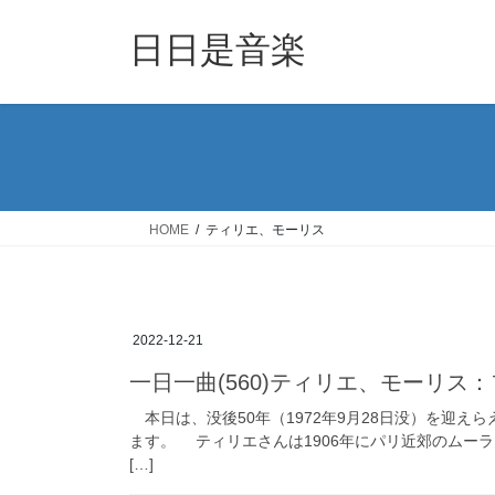
コ
ナ
ン
ビ
日日是音楽
テ
ゲ
ン
ー
ツ
シ
へ
ョ
ス
ン
キ
に
ッ
移
HOME
ティリエ、モーリス
プ
動
2022-12-21
一日一曲(560)ティリエ、モーリス
本日は、没後50年（1972年9月28日没）を迎
ます。 ティリエさんは1906年にパリ近郊のムー
[…]