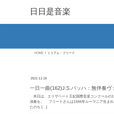
コ
ナ
ン
ビ
日日是音楽
テ
ゲ
ン
ー
ツ
シ
へ
ョ
ス
ン
キ
に
ッ
移
HOME
ミリアム・フリード
プ
動
2021-11-18
一日一曲(162)J.S.バッハ：無伴
本日は、エリザベート王妃国際音楽コンクールの1
演奏を。 フリードさんは1946年ルーマニア生ま
たのち […]