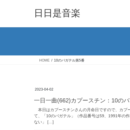
コ
ナ
ン
ビ
日日是音楽
テ
ゲ
ン
ー
ツ
シ
へ
ョ
ス
ン
キ
に
ッ
移
HOME
10のバガテル第5番
プ
動
2023-04-02
一日一曲(662)カプースチン：10の
本日はカプースチンさんの月命日ですので、カプー
て、「10のバガテル」（作品番号は59、1991年
ない」 […]