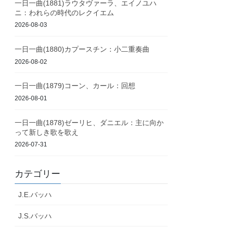
一日一曲(1881)ラウタヴァーラ、エイノユハ
ニ：われらの時代のレクイエム
2026-08-03
一日一曲(1880)カプースチン：小二重奏曲
2026-08-02
一日一曲(1879)コーン、カール：回想
2026-08-01
一日一曲(1878)ゼーリヒ、ダニエル：主に向か
って新しき歌を歌え
2026-07-31
カテゴリー
J.E.バッハ
J.S.バッハ