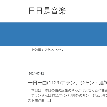
コ
ナ
ン
ビ
日日是音楽
テ
ゲ
ン
ー
ツ
シ
へ
ョ
ス
ン
キ
に
ッ
移
HOME
アラン、ジャン
プ
動
2024-07-12
一日一曲(1129)アラン、ジャン：連
本日は、昨日の曲の誕生のきっかけとなった作曲家
アランさんは1911年にパリ郊外のサン＝ジェル
スト兼作曲 […]