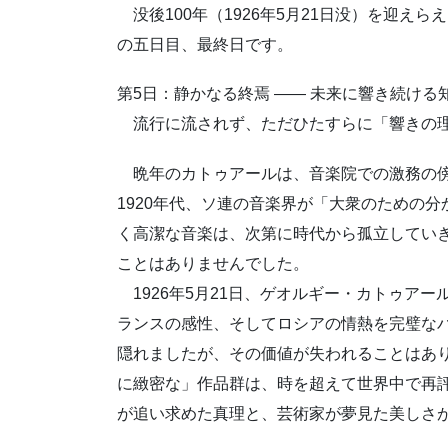
没後100年（1926年5月21日没）を迎え
の五日目、最終日です。
第5日：静かなる終焉 —— 未来に響き続ける
流行に流されず、ただひたすらに「響きの理
晩年のカトゥアールは、音楽院での激務の傍
1920年代、ソ連の音楽界が「大衆のための
く高潔な音楽は、次第に時代から孤立してい
ことはありませんでした。
1926年5月21日、ゲオルギー・カトゥア
ランスの感性、そしてロシアの情熱を完璧な
隠れましたが、その価値が失われることはあ
に緻密な」作品群は、時を超えて世界中で再
が追い求めた真理と、芸術家が夢見た美しさ