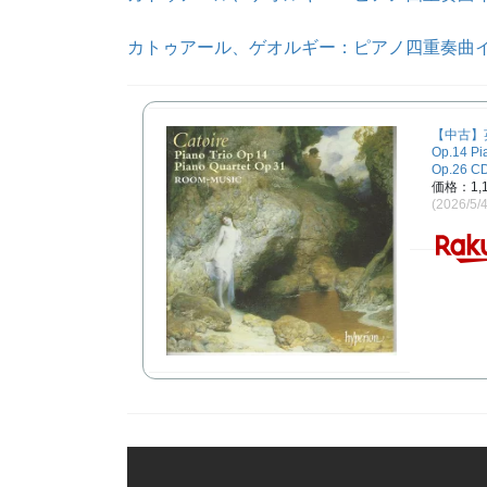
カトゥアール、ゲオルギー：ピアノ四重奏曲イ短調（
【中古】英CD
Op.14 Pi
Op.26 CD
価格：1,
(2026/5