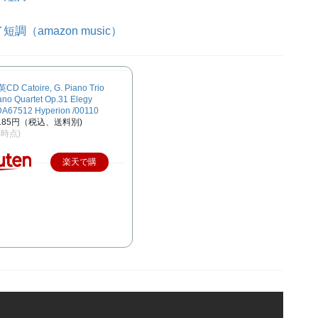
amazon music）
 Catoire, G. Piano Trio
ano Quartet Op.31 Elegy
A67512 Hyperion /00110
185円（税込、送料別)
/4時点)
楽天で購
入