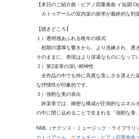
【本日のご紹介曲：ピアノ四重奏曲 イ短調 Op. 
カトゥアールの室内楽の探求が最終的な到達
【聴きどころ】
１）透明感あふれる晩年の様式
初期の濃厚な響きから、より洗練され、透き
そのままに、表現はより深遠なものになって
２）第2楽章の深い精神性
全作品の中でも特に高貴な美しさを湛えた楽
な抒情性が印象的です。
３）強靭な美の表出
終楽章では、緻密な構成が圧倒的なエネルギ
の中に閉じ込めることで生まれる「強靭な美
NML（ナクソス・ミュージック・ライブラリ
カトゥアール、ゲオルギー：ピアノ四重奏曲