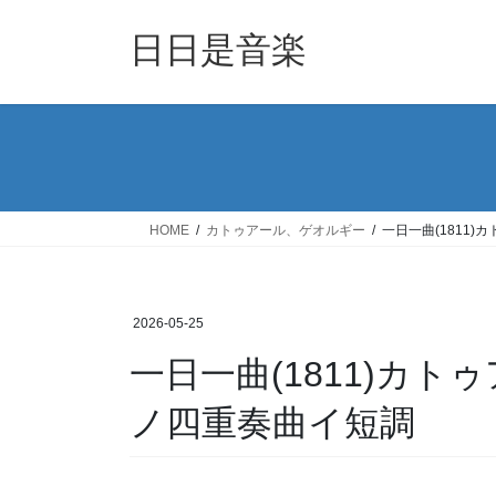
コ
ナ
ン
ビ
日日是音楽
テ
ゲ
ン
ー
ツ
シ
へ
ョ
ス
ン
キ
に
ッ
移
HOME
カトゥアール、ゲオルギー
一日一曲(1811
プ
動
2026-05-25
一日一曲(1811)カ
ノ四重奏曲イ短調