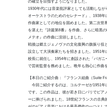
の確立を目指すようになりました。
1930年代には音楽批評家としても活動しながら
オーケストラのためのセレナード』、1938
作曲家としての地位を固めました。第二次世界
を湛えた『詩篇第8番』を作曲、さらに暗黒
メテオ』の作曲に没頭しました。
戦後は郷土ジェノヴァの文化復興の旗振り役と
設立して大演奏家たちを招きました。1951
校長に就任し、1954年に創設された「パガ
で芸術監督を務めました。晩年も熱心に作曲を続
【本日のご紹介曲：『フランス組曲（Suite Fra
今回ご紹介するのは、コルテーゼが1951年
です。この作品は、彼が若き日にパリでピア
ーに捧げられました。18世紀フランスの古典
ゼのピアノ音楽における最高傑作の一つとし