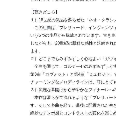
【聴きどころ】
１）18世紀の気品を蘇らせた「ネオ・クラシ
この組曲は、プレリュード、インヴェンツィ
いう6つの小品から構成されています。古き良
しながらも、20世紀の新鮮な感性と洗練され
ます。
２）どこまでもみずみずしく心地よい「ガヴ
全曲を通じて、コルテーゼのみずみずしく快
第3曲「ガヴォット」と第4曲「ミュゼット」
チャーミングなメロディラインは、耳にとて
３）流麗な幕開けから華やかなフィナーレへ
本作は滑らかで流れるような「プレリュード
す。そして各曲を経て、最後に配置された生
絶妙なテンポ感とコントラストの変化を楽し