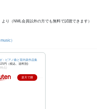
）より（NML会員以外の方でも無料で試聴できます）
usic）
ゼ：ピアノ曲と室内楽作品集
325円（税込、送料別)
/1時点)
楽天で購
入