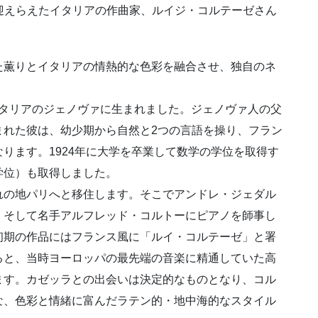
を迎えらえたイタリアの作曲家、ルイジ・コルテーゼさん
た薫りとイタリアの情熱的な色彩を融合させ、独自のネ
、イタリアのジェノヴァに生まれました。ジェノヴァ人の父
まれた彼は、幼少期から自然と2つの言語を操り、フラン
ります。1924年に大学を卒業して数学の学位を取得す
学位）も取得しました。
れの地パリへと移住します。そこでアンドレ・ジェダル
、そして名手アルフレッド・コルトーにピアノを師事し
初期の作品にはフランス風に「ルイ・コルテーゼ」と署
ると、当時ヨーロッパの最先端の音楽に精通していた高
ます。カゼッラとの出会いは決定的なものとなり、コル
な、色彩と情緒に富んだラテン的・地中海的なスタイル