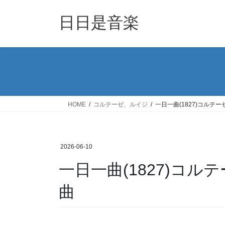
コ
ナ
ン
ビ
日日是音楽
テ
ゲ
ン
ー
ツ
シ
へ
ョ
ス
ン
キ
に
ッ
移
HOME
コルテーゼ、ルイジ
一日一曲(1827)コルテ
プ
動
2026-06-10
一日一曲(1827)コ
曲