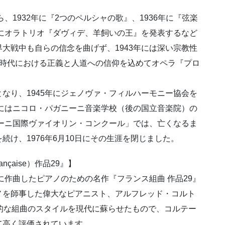
、1932年に『2つのペルシャの歌』、1936年に『弦楽
年にオラトリオ『ダヴィデ、羊飼いの王』を発表するなど
大戦中も自らの信念を曲げず、1943年には深い宗教性
の時代における正義と人道への信仰を込めてオペラ『プロ
なり、1945年にジェノヴァ・フィルハーモニー協会を
年にはニコロ・パガニーニ音楽学校（後の国立音楽院）の
ニーニ国際ヴァイオリン・コンクール」では、亡くなるま
け、1976年6月10日にその生涯を閉じました。
nçaise）作品29』】
に作曲したピアノのための名作『フランス組曲 作品29』
ノを師事した偉大なピアニスト、アルフレッド・コルト
的な組曲のスタイルを現代に蘇らせたもので、コルテー
て高く評価されています。